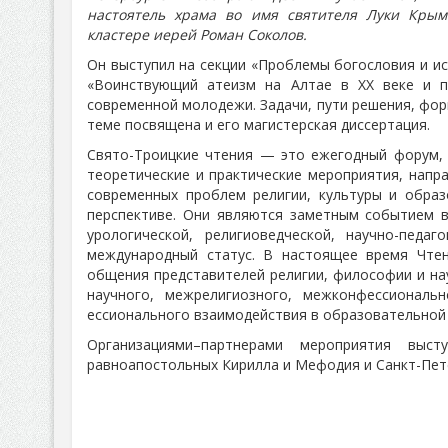
настоятель храма во имя святителя Луки Кры
кластере иерей Роман Соколов.
Он выступил на секции «Проблемы богословия и ис
«Воинствующий атеизм на Алтае в ХХ веке и п
современной молодежи. Задачи, пути решения, фор
теме посвящена и его магистерская диссертация.
Свято-Троицкие чтения — это ежегодный форум, 
теоретиче
ские и практические мероприятия, напр
современных проблем религии, культуры и образ
перспективе. Они являются заметным событием в
урологической, религиоведческой
, научно-педаго
международный статус. В настоящее время Чте
общения представителей религии, философии и на
научного, межрелигиозного, межконфессиональ
н
ессионального взаимодействия в образовательной 
Организациями–партнерами мероприятия выс
равноапостольных Кирилла и Мефодия и Санкт-Пет