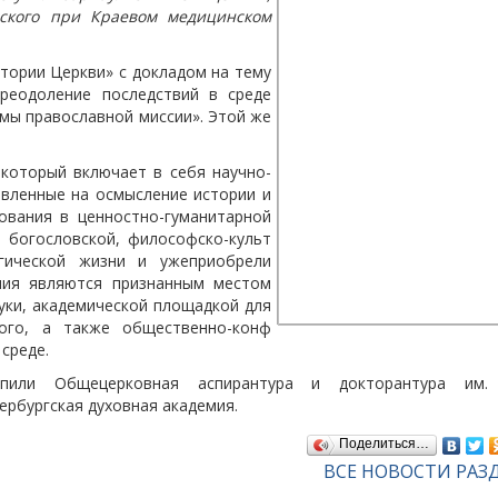
мского при Краевом медицинском
тории Церкви» с докладом на тему
реодоление последствий в среде
мы православной миссии». Этой же
который включает в себя научно-
авленные на осмысление истории и
ования в ценностно-гумани
тарной
 богословской, философско-культ
гич
еской жизни и ужеприобрели
ния являются признанным местом
уки, академической площадкой для
ого, а также общественно-конф
среде.
тупили Общецерковная аспирантура и докторантура им.
ербургс
кая духовная академия.
Поделиться…
ВСЕ НОВОСТИ РАЗ