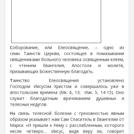
С
оборование, или Елеосвящение, – одно из
семи Таинств Церкви, состоящее в помазывании
священниками больного человека освященным елеем,
с чтением Евангелия, Апостола и молитв,
призывающих Божественную благодать.
Т
аинство Елеосвящения установлено
Господом Иисусом Христом и совершалось уже в
апостольские времена (Мк. 6, 13; Иак. 5, 14-15). Оно
служит благодатным врачеванием душевных и
телесных недугов.
Н
а связь телесной болезни с греховностью явным
образом указывает нам Сам Спаситель в Евангелии от
Марка: «И пришли к Нему с расслабленным, которого
несли четверо… Иисус, видя веру их, говорит