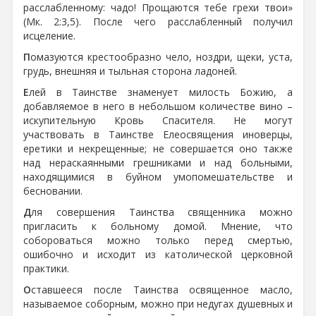
расслабленному: чадо! Прощаются тебе грехи твои»
(Мк. 2:3,5). После чего расслабленный получил
исцеление.
П
омазуются крестообразно чело, ноздри, щеки, уста,
грудь, внешняя и тыльная сторона ладоней.
Е
лей в Таинстве знаменует милость Божию, а
добавляемое в него в небольшом количестве вино –
искупительную Кровь Спасителя. Не могут
участвовать в Таинстве Елеосвящения иноверцы,
еретики и некрещенные; не совершается оно также
над нераскаянными грешниками и над больными,
находящимися в буйном умопомешательстве и
бесновании.
Д
ля совершения Таинства священника можно
пригласить к больному домой. Мнение, что
собороваться можно только перед смертью,
ошибочно и исходит из католической церковной
практики.
О
ставшееся после Таинства освященное масло,
называемое соборным, можно при недугах душевных и