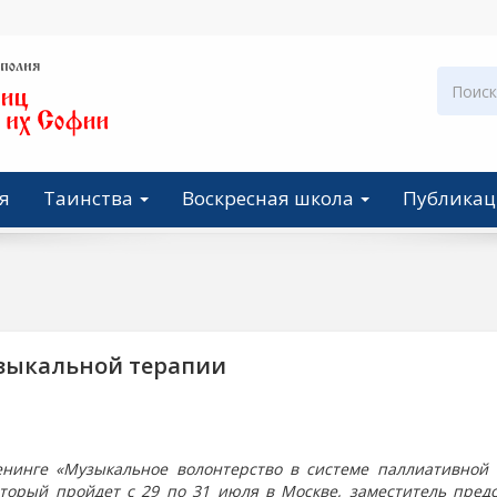
я
Таинства
Воскресная школа
Публика
узыкальной терапии
енинге «Музыкальное волонтерство в системе паллиативной
оторый пройдет с 29 по 31 июля в Москве, заместитель пред