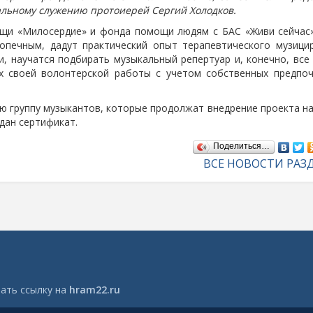
альному служению протоиерей Сергий Холодков.
ощи «Милосердие» и фонда помощи людям с БАС «Живи сейчас
опечным, дадут практический опыт терапевтического музици
и, научатся подбирать музыкальный репертуар и, конечно, все
х своей волонтерской работы с учетом собственных предпоч
 группу музыкантов, которые продолжат внедрение проекта на
дан сертификат.
Поделиться…
ВСЕ НОВОСТИ РАЗ
ать ссылку на
hram22.ru