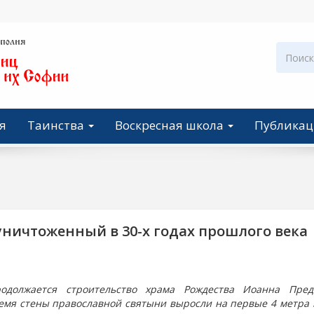
я
Таинства
Воскресная школа
Публика
уничтоженный в 30-х годах прошлого века
одолжается строительство храма Рождества Иоанна Пред
емя стены православной святыни выросли на первые 4 метра 