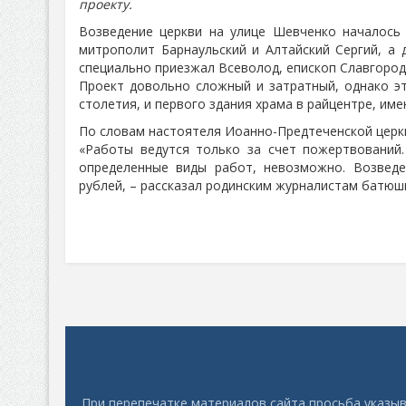
проекту.
Возведение церкви на улице Шевченко началось 
митрополит Барнаульский и Алтайский Сергий, а 
специально приезжал Всеволод, епископ Славгород
Проект довольно сложный и затратный, однако эт
столетия, и первого здания храма в райцентре, им
По словам настоятеля Иоанно-Предтеченской церкв
«Работы ведутся только за счет пожертвований
определенные виды работ, невозможно. Возведе
рублей, – рассказал родинским журналистам батюш
При перепечатке материалов сайта просьба указыв