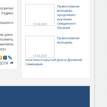
Православная
 освятил
молодежь
в Родино
продолжает
изучение
прошлого
Священного
13.04.2021
Писания
нь рано.
Православная
полнить
молодежь
миллион
ку».
13.04.2021
посетила открытый урок в Духовной
ДЕЛА
Семинарии