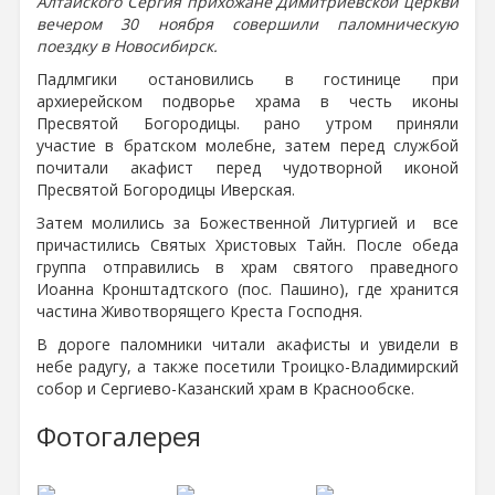
Алтайского Сергия прихожане Димитриевской церкви
вечером 30 ноября совершили паломническую
поездку в Новосибирск.
Падлмгики остановились в гостинице при
архиерейском подворье храма в честь иконы
Пресвятой Богородицы. рано утром приняли
участие в братском молебне, затем перед службой
почитали акафист перед чудотворной иконой
Пресвятой Богородицы Иверская.
Затем молились за Божественной Литургией и все
причастились Святых Христовых Тайн. После обеда
группа отправились в храм святого праведного
Иоанна Кронштадтского (пос. Пашино), где хранится
частина Животворящего Креста Господня.
В дороге паломники читали акафисты и увидели в
небе радугу, а также посетили Троицко-Владимирский
собор и Сергиево-Казанский храм в Краснообске.
Фотогалерея