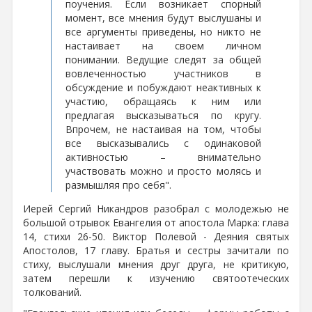
поучения. Если возникает спорный
момент, все мнения будут выслушаны и
все аргументы приведены, но никто не
настаивает на своем личном
понимании. Ведущие следят за общей
вовлеченностью участников в
обсуждение и побуждают неактивных к
участию, обращаясь к ним или
предлагая высказываться по кругу.
Впрочем, не настаивая на том, чтобы
все высказывались с одинаковой
активностью – внимательно
участвовать можно и просто молясь и
размышляя про себя".
Иерей Сергий Никандров разобрал с молодежью не
большой отрывок Евангелия от апостола Марка: глава
14, стихи 26-50. Виктор Полевой - Деяния святых
Апостолов, 17 главу. Братья и сестры зачитали по
стиху, выслушали мнения друг друга, не критикую,
затем перешли к изучению святоотеческих
толкований.