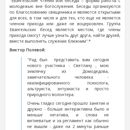
"Евангельские чтения или беседы – формы работы с
молодежью вне богослужения. Беседы организуются
по благословению священника и являются открытыми
для всех, в том числе и для тех, кто еще не является
членом прихода или даже не воцерковлен. Группа
Евангельских бесед является местом, где члены
прихода смогут лучше узнать друг друга, найти друзей,
вместе выполнять служение ближним".*
Виктор Полевой:
"Рад был представить вам сегодня
нового участника - Светлану , мою
землячку из Домодедова,
замечательного человека -
квалифицированного психолога,
альтруиста, энтузиаста и просто
природного волонтера.
Очень гладко сегодня прошло занятие и
дружно - больше интерактивна было и
меньше негатива, и слова не
витиеватые и за регламент как обычно
не вышли - даже на 2 минуты раньше