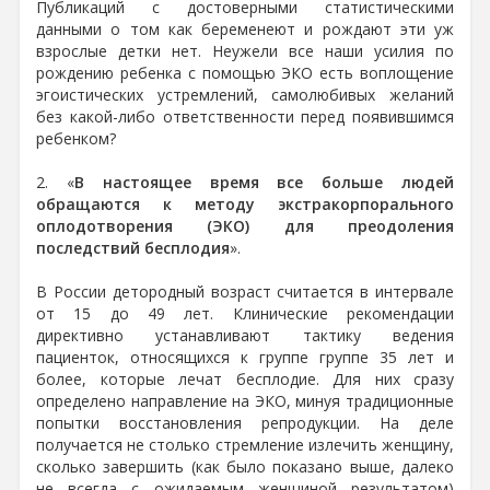
Публикаций с достоверными статистическими
данными о том как беременеют и рождают эти уж
взрослые детки нет. Неужели все наши усилия по
рождению ребенка с помощью ЭКО есть воплощение
эгоистических устремлений, самолюбивых желаний
без какой-либо ответственности перед появившимся
ребенком?
2. «
В настоящее время все больше людей
обращаются к методу экстракорпорального
оплодотворения (ЭКО) для преодоления
последствий бесплодия
».
В России детородный возраст считается в интервале
от 15 до 49 лет. Клинические рекомендации
директивно устанавливают тактику ведения
пациенток, относящихся к группе группе 35 лет и
более, которые лечат бесплодие. Для них сразу
определено направление на ЭКО, минуя традиционные
попытки восстановления репродукции. На деле
получается не столько стремление излечить женщину,
сколько завершить (как было показано выше, далеко
не всегда с ожидаемым женщиной результатом)