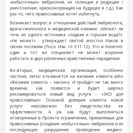
«избыточных» эмбрионов, их селекция и редукция /
уничтожение, криоконсервация на будущее и т.д.). Как
раз то, чего православные хотят избегнуть.
Возникает вопрос в отношении действий эмбриолога,
врача-гинеколога и медицинской клиники: «Может ли
течь из одного источника сладкая и горькая вода?».
«Не может» - утверждает святой апостол Иаков в
своем послании (Посл. Иак. гл 3:11-12). Это и понятно:
один и тот же специалист не может искренне
работать в двух различных нравственных парадигмах.
Во-вторых, медицинская организация, особенно
частная, легко откликнется на желание клиента (ибо
«Желание клиента – закон!»). И пройдет не так много
времени, как появится и будет широко
рекламироваться новый вид услуги - «ЭКО для
православных». Основой доверия клиента новой
услуге невозможно без свидетельства ее
эффективности. А уж как будут выполняться
оговоренные в Проекте ограничения, приемлемые для
православных (создание «избыточных» эмбрионов и их
последующее разрушение; проведение медико-