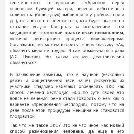
генетического тестирования эмбрионов перед
переносом будущей матери; перенос избыточного
количества (более двух) эмбрионов в утробу матери и
др.), останется на совести того, кто будет включен в
оказание услуги. Контроль за исполнением этой
медицинской технологии
практически невыполним
,
включая регистрацию процесса видеокамерами.
Соглашаясь, мы можем вторить теперь классику: «Ах,
обмануть меня не трудно! Я сам обманываться рад»
(А.С. Пушкин). Но хотим ли мы действительно
обмануться?
В заключение заметим, что в научной (несколько
реже) и общественной (все чаще) дискуссиях их
участники стыдливо избегают определять ЭКО как
способ лечения бесплодия, ибо по сути своей это
вовсе не лечения; реже стали говорить о нем как о
варианте «преодоления бесплодия», потому что на
деле после этой процедуры женщина не становится
плодовитой.
Так что же такое ЭКО? Это не что иное, как
новый
способ размножения человека, да еще в его