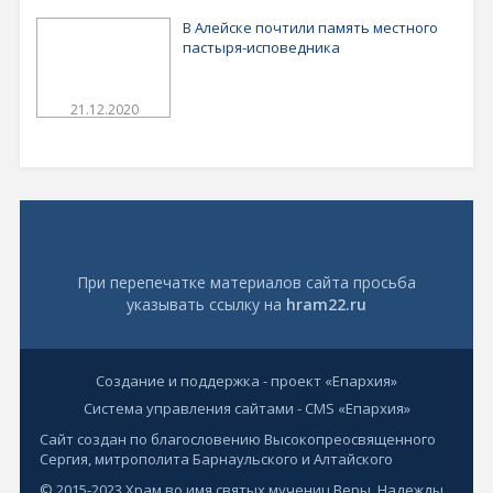
В Алейске почтили память местного
пастыря-исповедника
21.12.2020
При перепечатке материалов сайта просьба
указывать ссылку на
hram22.ru
Создание и поддержка - проект «Епархия»
Система управления сайтами - CMS «Епархия»
Сайт создан по благословению Высокопреосвященного
Сергия, митрополита Барнаульского и Алтайского
© 2015-2023 Храм во имя святых мучениц Веры, Надежды,